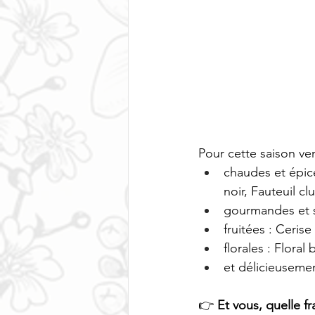
Pour cette saison ve
chaudes et épic
noir, Fauteuil cl
gourmandes et su
fruitées : Cerise
florales : Floral 
et délicieusemen
👉 
Et vous, quelle f