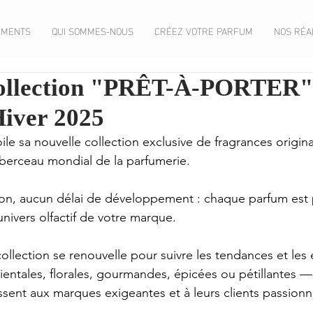
EMENTS
QUI SOMMES-NOUS
CRÉEZ VOTRE PARFUM
NOS RÉA
collection "PRÊT-À-PORTER"
iver 2025
ile sa nouvelle collection exclusive de fragrances origin
berceau mondial de la parfumerie.
ion, aucun délai de développement : chaque parfum est p
nivers olfactif de votre marque.
ollection se renouvelle pour suivre les tendances et les 
entales, florales, gourmandes, épicées ou pétillantes —
sent aux marques exigeantes et à leurs clients passionn