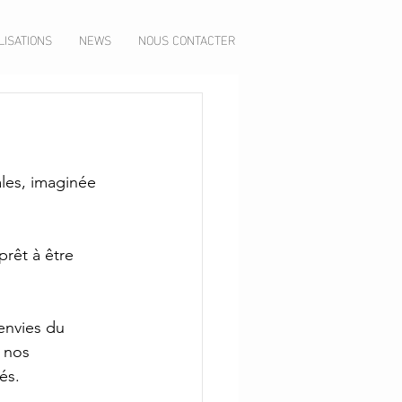
LISATIONS
NEWS
NOUS CONTACTER
ales, imaginée 
rêt à être 
envies du 
 nos 
és.