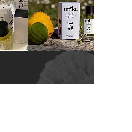
​153 route d'Auribeau
06130 GRASSE, FRANCE
Email :
hello@parfumprojet.com
T.+
33(0)6.16.76.10.00
Abonnez-vous à notre Newsletter