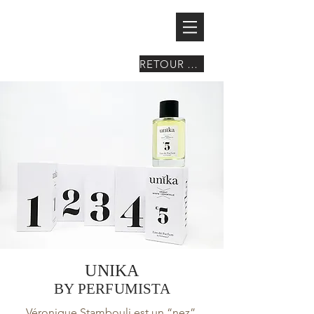
RETOUR À LA LISTE
UNIKA
BY PERFUMISTA
Véronique Stambouli est un “nez”,